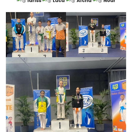
Idriss
Luca
Aïcha
Nour