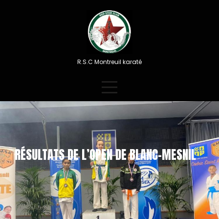
Skip
to
content
R.S.C Montreuil karaté
RÉSULTATS DE L’OPEN DE BLANC-MESNIL