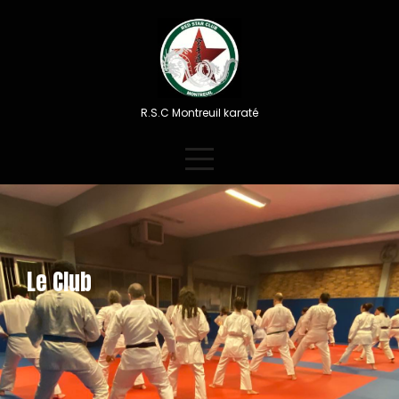
Skip
to
content
R.S.C Montreuil karaté
Le Club