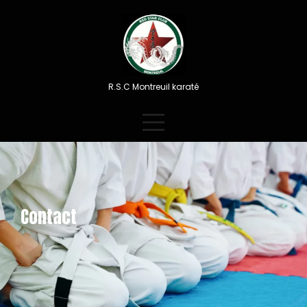
Skip
to
content
R.S.C Montreuil karaté
Contact