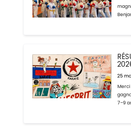
magni
Benjam
RÉS
202
25 ma
Merci 
gagna
7–9 an