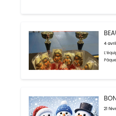
BEA
4 avri
L’équ
Pâque
BON
21 fév