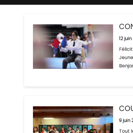
CON
12 jui
Félic
Jeune
Benja
COU
9 juin
Tout 