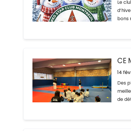
Le cl
d’hiv
bons 
CE 
14 fév
Des p
meill
de dé