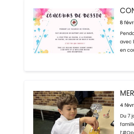
CON
8 févr
Penda
avec l
en cou
MER
4 févr
Du 7 j
famill
l’#Op