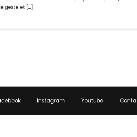
e geste et […]
acebook
Instagram
Youtube
Conta
@rsc-montreuil-karate