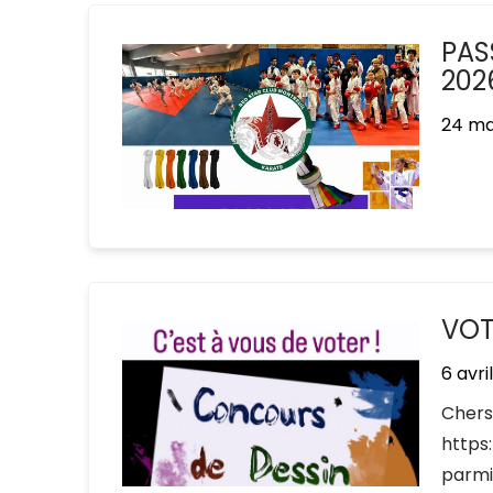
PAS
202
24 ma
VOT
6 avri
Chers 
https
parmi